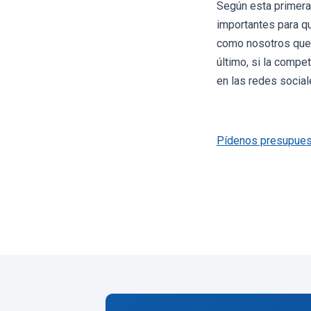
Según esta primera 
importantes para q
como nosotros quer
último, si la comp
en las redes social
Pídenos presupues
← Volver al b